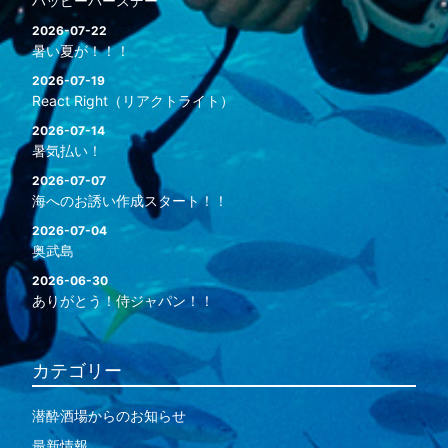
ハッピーバースデー
2026-07-22
暑い夏が！！！
2026-07-19
React Right（リアクトライト）
2026-07-14
暑気払い！
2026-07-07
海へのお誘い作成スタート！！
2026-07-04
奥武島
2026-06-30
ありがとう！侍ジャパン！！
カテゴリー
潜酔酒場からのお知らせ
最新情報