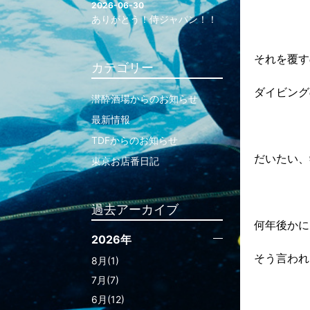
2026-06-30
ありがとう！侍ジャパン！！
それを覆す
カテゴリー
ダイビング
潜酔酒場からのお知らせ
最新情報
TDFからのお知らせ
だいたい、
東京お店番日記
過去アーカイブ
何年後かに
2026年
そう言われ
8月(1)
7月(7)
6月(12)