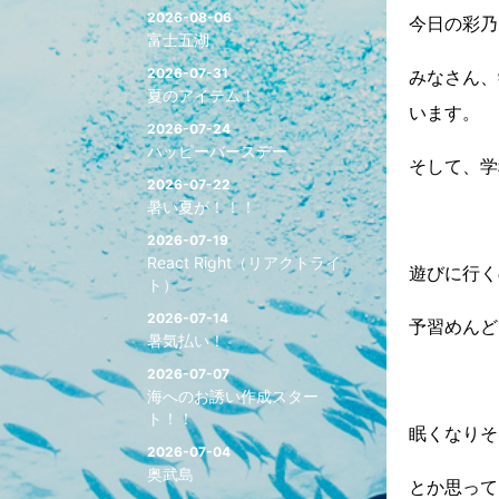
2026-08-06
今日の彩乃
富士五湖
2026-07-31
みなさん、
夏のアイテム！
います。
2026-07-24
ハッピーバースデー
そして、学
2026-07-22
暑い夏が！！！
2026-07-19
React Right（リアクトライ
遊びに行く
ト）
2026-07-14
予習めんど
暑気払い！
2026-07-07
海へのお誘い作成スター
ト！！
眠くなりそ
2026-07-04
奥武島
とか思って