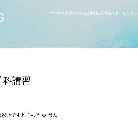
G
炎の学科講習 | 東京お店番日記 | 東京でダイビン
学科講習
！
乃です♪.｡ﾟ+.(*･ω･*)ﾉ｡