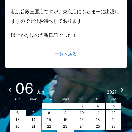
私は普段三鷹店ですが、東京店にもたまーに出没し
ますのでぜひお待ちしております！
以上かなほの当番日記でした！
一覧へ戻る
06
Jun
2021
sun
mon
tue
wed
thu
fri
sat
1
2
3
4
5
6
7
8
9
10
11
12
13
14
15
16
17
18
19
20
21
22
23
24
25
26