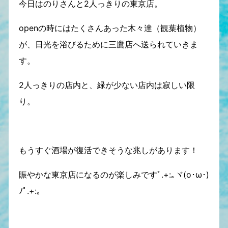
今日はのりさんと2人っきりの東京店。
openの時にはたくさんあった木々達（観葉植物）
が、日光を浴びるために三鷹店へ送られていきま
す。
2人っきりの店内と、緑が少ない店内は寂しい限
り。
もうすぐ酒場が復活できそうな兆しがあります！
賑やかな東京店になるのが楽しみですﾟ.+:｡ヾ(o･ω･)
ﾉﾟ.+:｡