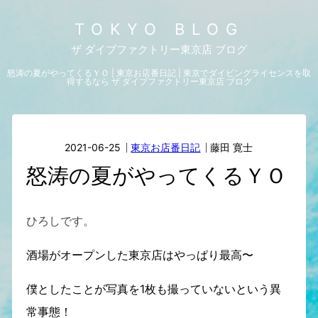
TOKYO BLOG
ザ ダイブファクトリー東京店 ブログ
怒涛の夏がやってくるＹＯ | 東京お店番日記 | 東京でダイビングライセンスを取
得するなら ザ ダイブファクトリー東京店 ブログ
2021-06-25
東京お店番日記
藤田 寛士
怒涛の夏がやってくるＹＯ
ひろしです。
酒場がオープンした東京店はやっぱり最高〜
僕としたことが写真を1枚も撮っていないという異
常事態！