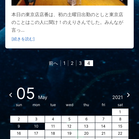
本日の東京店店番は、初の土曜日出勤のとしと東京店
のことはこの人に聞け！のえりさんでした。みんなが
言っ...
[続きを読む]
前へ
1
2
3
4
05
May
2021
sun
mon
tue
wed
thu
fri
sat
1
2
3
4
5
6
7
8
9
10
11
12
13
14
15
16
17
18
19
20
21
22