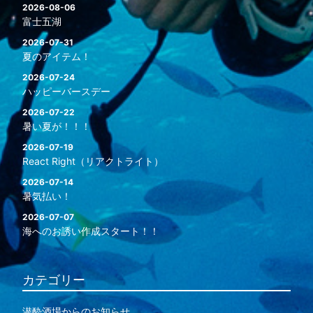
2026-08-06
富士五湖
2026-07-31
夏のアイテム！
2026-07-24
ハッピーバースデー
2026-07-22
暑い夏が！！！
2026-07-19
React Right（リアクトライト）
2026-07-14
暑気払い！
2026-07-07
海へのお誘い作成スタート！！
カテゴリー
潜酔酒場からのお知らせ