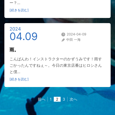
ー？...
[続きを読む]
2024
04.09
2024-04-09
中田 一海
雨。
こんばんわ！インストラクターのかずうみです！雨す
ごかったんですねぇ～。今日の東京店番はヒロシさん
と僕...
[続きを読む]
前へ
1
2
3
次へ