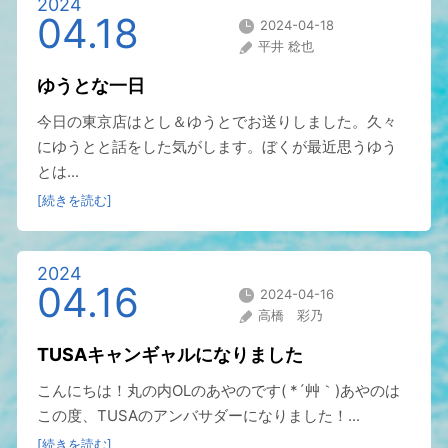
2024
04.18
2024-04-18
平井 稔也
ゆうとな一日
今日の東京店はとし＆ゆうとでお送りしました。久々
にゆうとと話をした気がします。ぼくが最近思うゆう
とは...
[続きを読む]
2024
04.16
2024-04-16
高橋 彩乃
TUSAキャンギャルになりました
こんにちは！丸の内OLのあやのです( *´艸｀)あやのは
この度、TUSAのアンバサダーになりました！...
[続きを読む]