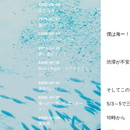
2026-08-06
富士五湖
2026-07-31
夏のアイテム！
僕は海ー！
2026-07-24
ハッピーバースデー
2026-07-22
暑い夏が！！！
渋滞が不安
2026-07-19
React Right（リアクトライ
ト）
2026-07-14
暑気払い！
そしてこの
2026-07-07
海へのお誘い作成スター
5/3～5
ト！！
10時から
2026-07-04
奥武島