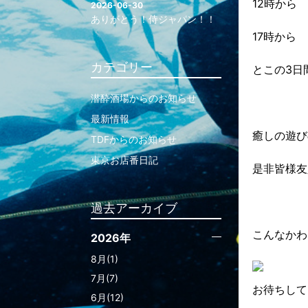
12時から
2026-06-30
ありがとう！侍ジャパン！！
17時から
カテゴリー
とこの3日
潜酔酒場からのお知らせ
最新情報
癒しの遊び
TDFからのお知らせ
東京お店番日記
是非皆様友
過去アーカイブ
こんなかわ
2026年
8月(1)
7月(7)
お待ちして
6月(12)