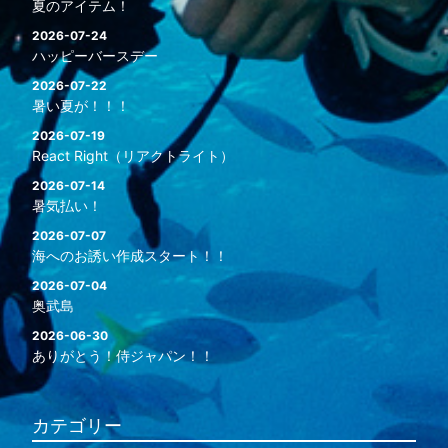
夏のアイテム！
2026-07-24
ハッピーバースデー
2026-07-22
暑い夏が！！！
2026-07-19
React Right（リアクトライト）
2026-07-14
暑気払い！
2026-07-07
海へのお誘い作成スタート！！
2026-07-04
奥武島
2026-06-30
ありがとう！侍ジャパン！！
カテゴリー