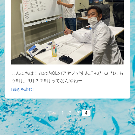
こんにちは！丸の内OLのアヤノです♪.｡ﾟ+.(*･ω･*)ﾉ｡も
う9月。9月？？9月ってなんやねー...
[続きを読む]
前へ
1
2
3
4