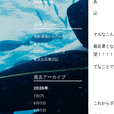
あ
2026-06-26
ワールドカップ
カテゴリー
そんなこん
潜酔酒場からのお知らせ
最新情報
最近暑くな
TDFからのお知らせ
望！！！！
東京お店番日記
てなことで
過去アーカイブ
2026年
7月(7)
これからダ
6月(12)
5月(13)