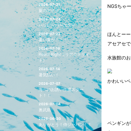
2026-07-31
NGSちゃ
夏のアイテム！
2026-07-24
ハッピーバースデー
ほんとーー
2026-07-22
暑い夏が！！！
アセアセでし
2026-07-19
React Right（リアクトライ
水族館のお
ト）
2026-07-14
暑気払い！
かわいいペ
2026-07-07
海へのお誘い作成スター
ト！！
2026-07-04
奥武島
2026-06-30
ペンギンが
ありがとう！侍ジャパン！！