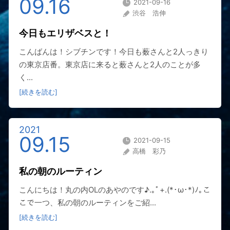
09.16
2021-09-16
渋谷 浩伸
今日もエリザベスと！
こんばんは！シブチンです！今日も薮さんと2人っきり
の東京店番。東京店に来ると薮さんと2人のことが多
く...
[続きを読む]
2021
09.15
2021-09-15
高橋 彩乃
私の朝のルーティン
こんにちは！丸の内OLのあやのです♪.｡ﾟ+.(*･ω･*)ﾉ｡こ
こで一つ、私の朝のルーティンをご紹...
[続きを読む]