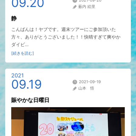
09.20
2021-09-20
薮内 絵里
静
こんばんは！ヤブです。週末ツアーにご参加頂いた
方々、ありがとうございました！！快晴すぎて爽やか
ダイビ...
[続きを読む]
2021
09.19
2021-09-19
山本 悟
賑やかな日曜日