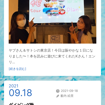
ヤブさん＆サトシの東京店！今日は賑やかな１日にな
りました〜！本を読みに遊びに来てくれたKさん！エン
リ...
[続きを読む]
2021
09.18
2021-09-18
薮内 絵里
ダイビング熱