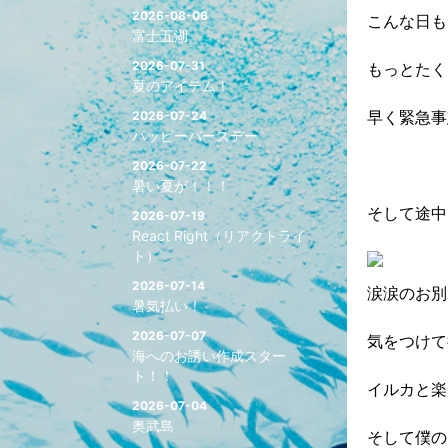
2026-08-06
こんな日も
富士五湖
2026-07-31
もっとたく
夏のアイテム！
早く緊急事
2026-07-24
ハッピーバースデー
2026-07-22
暑い夏が！！！
そして途中
2026-07-19
React Right（リアクトライ
ト）
2026-07-14
涙涙のお別
暑気払い！
2026-07-07
気をつけて
海へのお誘い作成スター
ト！！
イルカと楽
2026-07-04
奥武島
そして僕の