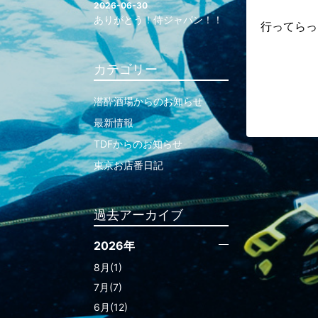
2026-06-30
ありがとう！侍ジャパン！！
行ってらっ
カテゴリー
潜酔酒場からのお知らせ
最新情報
TDFからのお知らせ
東京お店番日記
過去アーカイブ
2026年
8月(1)
7月(7)
6月(12)