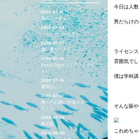
今日は人数
2026-07-31
夏のアイテム！
男だらけの
2026-07-24
ハッピーバースデー
2026-07-22
暑い夏が！！！
ライセンス
2026-07-19
雰囲気でし
React Right（リアクトライ
ト）
僕は学科講
2026-07-14
暑気払い！
2026-07-07
海へのお誘い作成スター
そんな賑や
ト！！
2026-07-04
奥武島
これめちゃ
2026-06-30