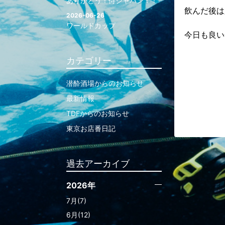
ありがとう！侍ジャパン！！
飲んだ後は
2026-06-26
ワールドカップ
今日も良い
カテゴリー
潜酔酒場からのお知らせ
最新情報
TDFからのお知らせ
東京お店番日記
過去アーカイブ
2026年
7月(7)
6月(12)