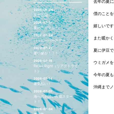
去年の夏に
2026-08-06
僕のことを
富士五湖
2026-07-31
嬉しいです
夏のアイテム！
2026-07-24
また暖かく
ハッピーバースデー
2026-07-22
夏に伊豆で
暑い夏が！！！
2026-07-19
ウミガメを
React Right（リアクトライ
ト）
今年の夏も
2026-07-14
暑気払い！
沖縄までノ
2026-07-07
海へのお誘い作成スター
ト！！
2026-07-04