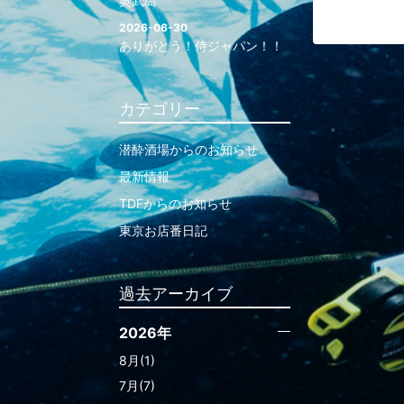
奥武島
2026-06-30
ありがとう！侍ジャパン！！
カテゴリー
潜酔酒場からのお知らせ
最新情報
TDFからのお知らせ
東京お店番日記
過去アーカイブ
2026年
8月(1)
7月(7)