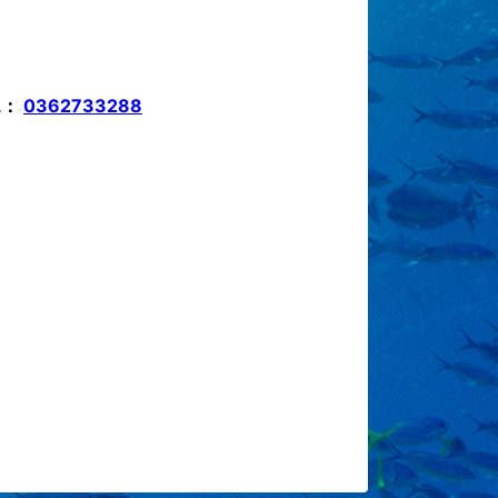
L：
0362733288