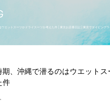
G
ウエットスーツかドライスーツか考えた件 | 東京お店番日記 | 東京でダイビングラ
時期、沖縄で潜るのはウエットス
た件
。