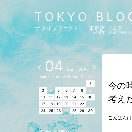
TOKYO BLO
ザ ダイブファクトリー東京店 ブログ
今の時期、沖縄で潜るのは
04
Apr
2022
sun
mon
tue
wed
thu
fri
sat
今の
1
2
3
4
5
6
7
8
9
考え
10
11
12
13
14
15
16
17
18
19
20
21
22
23
24
25
26
27
28
29
30
こんばんは