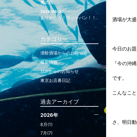
奥武島
2026-06-30
ありがとう！侍ジャパン！！
酒場が大盛
カテゴリー
今日のお題
潜酔酒場からのお知らせ
最新情報
『今の沖縄
TDFからのお知らせ
です。
東京お店番日記
こんなこと
過去アーカイブ
2026年
さ、明日動
8月(1)
7月(7)