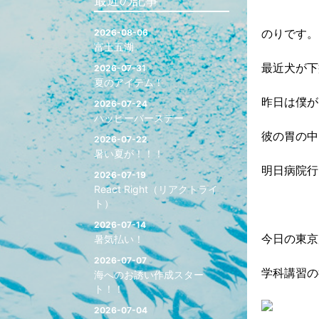
最近の記事
のりです。
2026-08-06
富士五湖
最近犬が下
2026-07-31
夏のアイテム！
昨日は僕が
2026-07-24
ハッピーバースデー
彼の胃の中
2026-07-22
暑い夏が！！！
明日病院行
2026-07-19
React Right（リアクトライ
ト）
2026-07-14
今日の東京
暑気払い！
2026-07-07
学科講習の
海へのお誘い作成スター
ト！！
2026-07-04