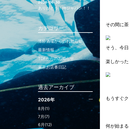
2026-06-30
ありがとう！侍ジャパン！！
その間に茶
カテゴリー
潜酔酒場からのお知らせ
そう、今日
最新情報
TDFからのお知らせ
楽しかった
東京お店番日記
過去アーカイブ
もうすぐク
2026年
8月(1)
7月(7)
6月(12)
何が始まる