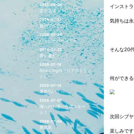
2026-08-06
インストラ
富士五湖
2026-07-31
気持ちは永
夏のアイテム！
2026-07-24
ハッピーバースデー
そんな20
2026-07-22
暑い夏が！！！
2026-07-19
React Right（リアクトライ
ト）
何ができる
2026-07-14
暑気払い！
2026-07-07
海へのお誘い作成スター
ト！！
次回シブヤ
2026-07-04
奥武島
楽しみです