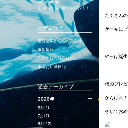
2026-06-30
ありがとう！侍ジャパン！！
たくさんの
カテゴリー
ケーキにプ
潜酔酒場からのお知らせ
最新情報
やっぱ誕生
TDFからのお知らせ
東京お店番日記
僕のプレゼ
過去アーカイブ
がんばれ！
2026年
8月(1)
そしておめ
7月(7)
6月(12)