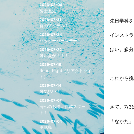
2026-08-06
富士五湖
2026-07-31
先日学科を
夏のアイテム！
インストラ
2026-07-24
ハッピーバースデー
はい。多分
2026-07-22
暑い夏が！！！
2026-07-19
React Right（リアクトライ
ト）
これから挽
2026-07-14
暑気払い！
2026-07-07
海へのお誘い作成スター
さて、7/
ト！！
「なかた」
2026-07-04
奥武島