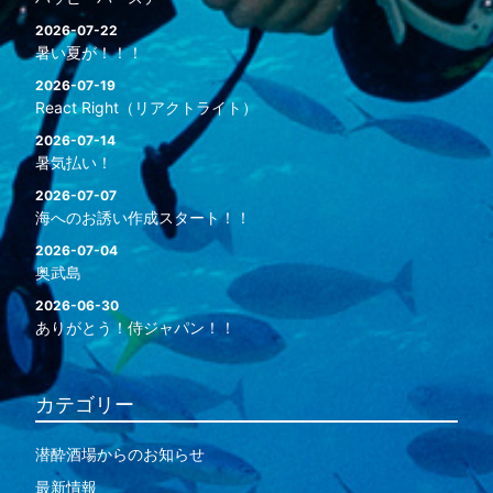
2026-07-22
暑い夏が！！！
2026-07-19
React Right（リアクトライト）
2026-07-14
暑気払い！
2026-07-07
海へのお誘い作成スタート！！
2026-07-04
奥武島
2026-06-30
ありがとう！侍ジャパン！！
カテゴリー
潜酔酒場からのお知らせ
最新情報