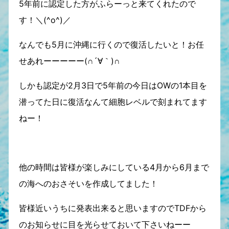
5年前に認定した方がふらーっと来てくれたので
す！＼(^o^)／
なんでも5月に沖縄に行くので復活したいと！お任
せあれーーーーー(∩´∀｀)∩
しかも認定が2月3日で5年前の今日はOWの1本目を
潜ってた日に復活なんて細胞レベルで刻まれてます
ねー！
他の時間は皆様が楽しみにしている4月から6月まで
の海へのおさそいを作成してました！
皆様近いうちに発表出来ると思いますのでTDFから
のお知らせに目を光らせておいて下さいねーー