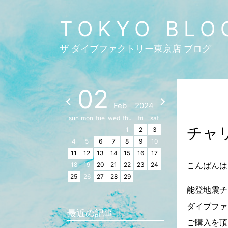
TOKYO BLO
ザ ダイブファクトリー東京店 ブログ
02
Feb
2024
sun
mon
tue
wed
thu
fri
sat
チャ
1
2
3
4
5
6
7
8
9
10
11
12
13
14
15
16
17
こんばんは
18
19
20
21
22
23
24
25
26
27
28
29
能登地震チ
ダイブファ
最近の記事
ご購入を頂