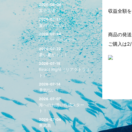
2026-08-06
富士五湖
収益全額を
2026-07-31
夏のアイテム！
商品の発送
2026-07-24
ハッピーバースデー
ご購入は2
2026-07-22
暑い夏が！！！
2026-07-19
React Right（リアクトライ
ト）
2026-07-14
暑気払い！
2026-07-07
海へのお誘い作成スター
ト！！
2026-07-04
奥武島