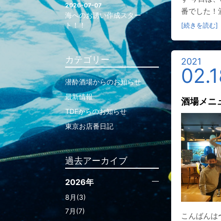
2026-07-07
番でした！酒
海へのお誘い作成スター
ト！！
[続きを読む]
カテゴリー
2021
02.1
潜酔酒場からのお知らせ
最新情報
酒場メニ
TDFからのお知らせ
東京お店番日記
過去アーカイブ
2026年
8月(3)
7月(7)
こんばんは