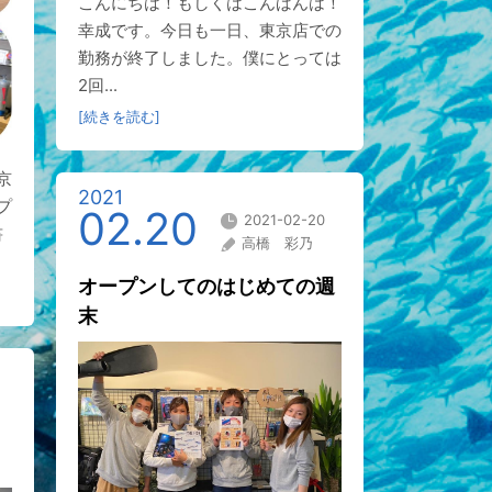
こんにちは！もしくはこんばんは！
幸成です。今日も一日、東京店での
勤務が終了しました。僕にとっては
2回...
[続きを読む]
京
2021
プ
02.20
2021-02-20
書
高橋 彩乃
オープンしてのはじめての週
末