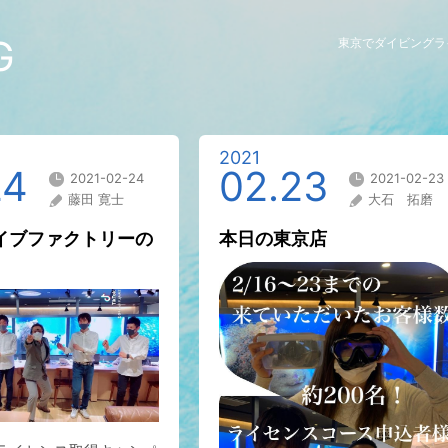
G
東京でダイビングラ
2021
24
02.23
2021-02-24
2021-02-23
藤田 寛士
大石 拓磨
イブファクトリーの
本日の東京店