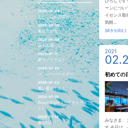
ひろしです
ーンについ
2026-08-09
イセンス取
久しぶりの日曜日
気軽...
2026-08-08
[続きを読む]
東京店の女
2026-08-06
富士五湖
2021
2026-07-31
02.
夏のアイテム！
2026-07-24
初めての
ハッピーバースデー
2026-07-22
暑い夏が！！！
2026-07-19
React Right（リアクトライ
ト）
2026-07-14
みなさま、
暑気払い！
す 今日は