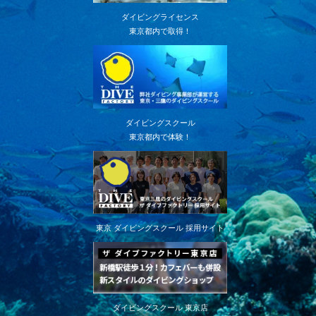
ダイビングライセンス
東京都内で取得！
ダイビングスクール
東京都内で体験！
東京 ダイビングスクール 採用サイト
ダイビングスクール 東京店