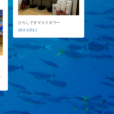
ひろしですマスクタワー
[続きを読む]
.