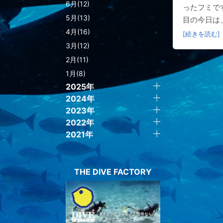
6月(12)
ったフミです
5月(13)
目の今日は、
4月(16)
[続きを読む]
3月(12)
2月(11)
1月(8)
2025年
2024年
2023年
2022年
2021年
THE DIVE FACTORY