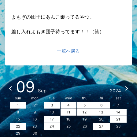
よもぎの団子にあんこ乗ってるやつ。
差し入れよもぎ団子待ってます！！（笑）
一覧へ戻る
09
Sep
2024
sun
mon
tue
wed
thu
fri
sat
1
2
3
4
5
6
7
8
9
10
11
12
13
14
15
16
17
18
19
20
21
22
23
24
25
26
27
28
29
30