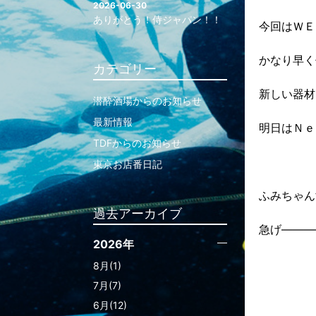
2026-06-30
ありがとう！侍ジャパン！！
今回はＷＥ
かなり早く
カテゴリー
新しい器材
潜酔酒場からのお知らせ
最新情報
明日はＮｅ
TDFからのお知らせ
東京お店番日記
ふみちゃん
過去アーカイブ
急げ―――
2026年
8月(1)
7月(7)
6月(12)