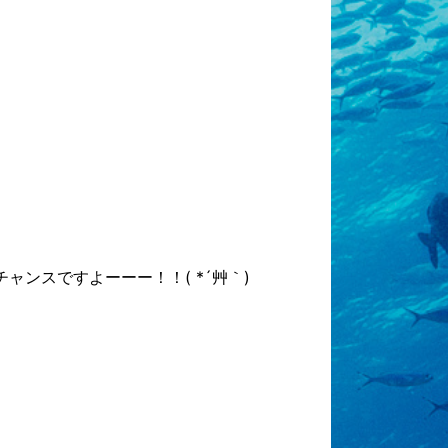
ンスですよーーー！！( *´艸｀)