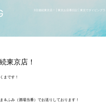
G
3日連続東京店！ | 東京お店番日記 | 東京でダイビン
連続東京店！
くまです！
ま＆ふみ（酒場当番）でお送りしております！