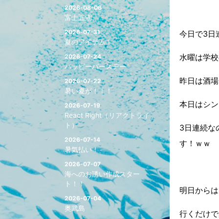
2026-08-06
富士五湖
2026-07-31
今日で3日
夏のアイテム！
水曜は学校
2026-07-24
ハッピーバースデー
昨日は酒場
2026-07-22
暑い夏が！！！
本日はシン
2026-07-19
React Right（リアクトライ
ト）
3日連続な
2026-07-14
す！ｗｗ
暑気払い！
2026-07-07
海へのお誘い作成スター
ト！！
明日からは
2026-07-04
奥武島
行くだけで