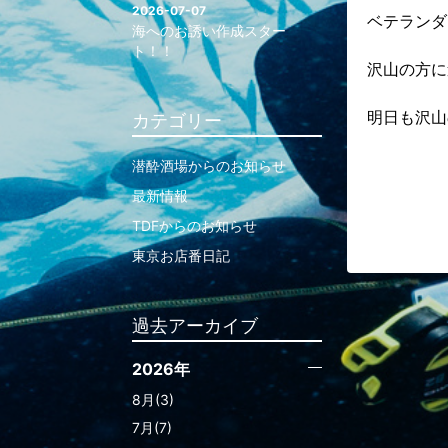
2026-07-07
ベテランダ
海へのお誘い作成スター
ト！！
沢山の方に
明日も沢山
カテゴリー
潜酔酒場からのお知らせ
最新情報
TDFからのお知らせ
東京お店番日記
過去アーカイブ
2026年
8月(3)
7月(7)