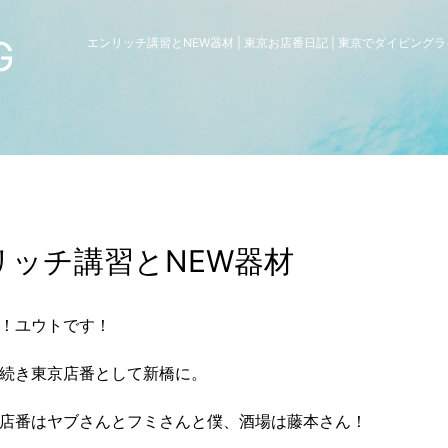
G
エンリッチ講習とNEW器材 | 東京お店番日記 | 東京でダイビン
リッチ講習とNEW器材
！ユウトです！
続き東京店番として新橋に。
店番はヤブさんとフミさんと僕、酒場は藤本さん！