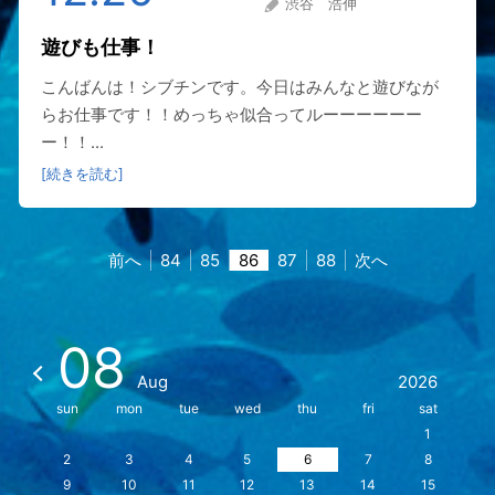
渋谷 浩伸
遊びも仕事！
こんばんは！シブチンです。今日はみんなと遊びなが
らお仕事です！！めっちゃ似合ってルーーーーーー
ー！！...
[続きを読む]
前へ
84
85
86
87
88
次へ
08
Aug
2026
sun
mon
tue
wed
thu
fri
sat
1
2
3
4
5
6
7
8
9
10
11
12
13
14
15