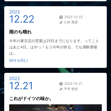
2022
12.22
2022-12-22
仁科 憲彦
雨のち晴れ
今年の東京店の営業は25日までになります。ってこと
はあと4日。はやっ！もう今年が終る。でも潜酔酒場
は...
[続きを読む]
2022
12.21
2022-12-21
平井 稔也
これがドイツの味か。