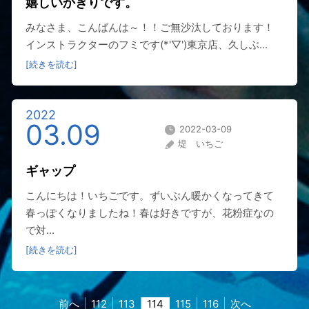
嬉しいかぎりです。
みなさま、こんばんは～！！ご無沙汰しております！
インストラクターのフミです(*'▽')東京店、久しぶ...
[続きを読む]
2022
03.09
2022-03-09
堤 いちご
ギャップ
こんにちは！いちごです。ずいぶん暖かくなってきて
春っぽくなりましたね！春は好きですが、花粉症なの
で対...
[続きを読む]
前へ
112
113
114
115
116
次へ