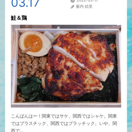
03.17
2022-03-17
薮内 絵里
鮭＆鶏
こんばんはー！関東ではサケ、関西ではシャケ。関東
ではプラスチック、関西ではプラッチック。いや、関
西で...