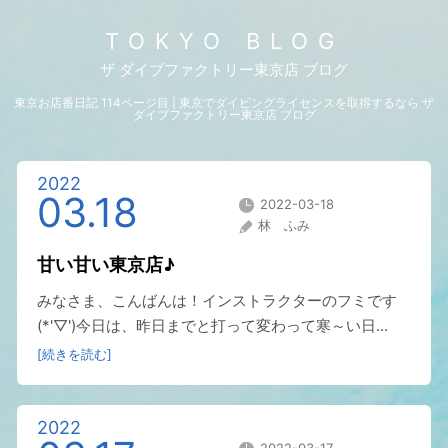
TOKYO BLOG
ザ ダイブファクトリー東京店 ブログ
東京お店番日記 114ページ目 | 東京でダイビングライセンスを取得するなら ザ
ダイブファクトリー東京店 ブログ
2022
03.18
2022-03-18
林 ふみ
甘い甘い東京店♪
みなさま、こんばんは！インストラクターのフミです
(*'▽')今日は、昨日までと打って変わって寒～い日...
[続きを読む]
2022