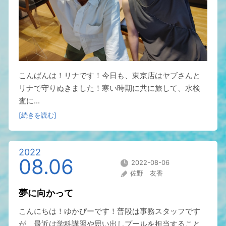
こんばんは！リナです！今日も、東京店はヤブさんと
リナで守りぬきました！寒い時期に共に旅して、水検
査に...
[続きを読む]
2022
08.06
2022-08-06
佐野 友香
夢に向かって
こんにちは！ゆかぴーです！普段は事務スタッフです
が、最近は学科講習や思い出しプールを担当すること