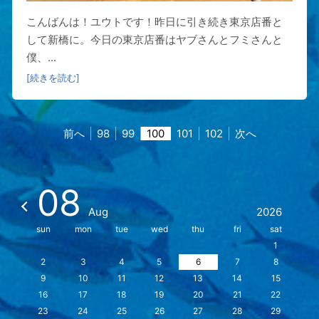
こんばんは！ユウトです！昨日に引き続き東京店番と
して新橋に。今日の東京店番はヤブさんとフミさんと
僕、...
[続きを読む]
前へ
98
99
100
101
102
次へ
08
Aug
2026
sun
mon
tue
wed
thu
fri
sat
1
2
3
4
5
6
7
8
9
10
11
12
13
14
15
16
17
18
19
20
21
22
23
24
25
26
27
28
29