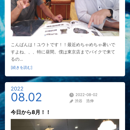
こんばんは！ユウトです！！最近めちゃめちゃ暑いで
すよね、、、特に昼間。僕は東京店までバイクで来て
るの...
[続きを読む]
2022
08.02
2022-08-02
渋谷 浩伸
今日から8月！！