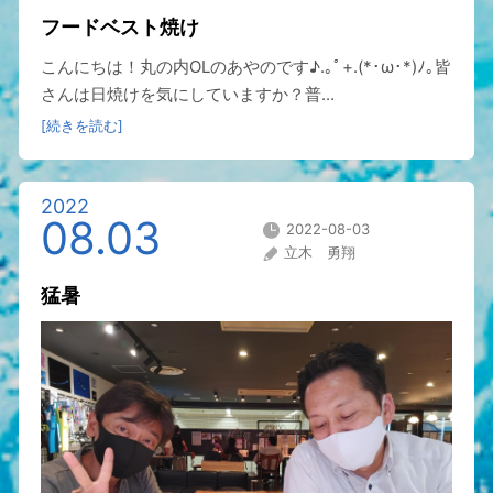
フードベスト焼け
こんにちは！丸の内OLのあやのです♪.｡ﾟ+.(*･ω･*)ﾉ｡皆
さんは日焼けを気にしていますか？普...
[続きを読む]
2022
08.03
2022-08-03
立木 勇翔
猛暑