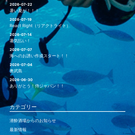
2026-07-22
暑い夏が！！！
2026-07-19
React Right（リアクトライト）
2026-07-14
暑気払い！
2026-07-07
海へのお誘い作成スタート！！
2026-07-04
奥武島
2026-06-30
ありがとう！侍ジャパン！！
カテゴリー
潜酔酒場からのお知らせ
最新情報