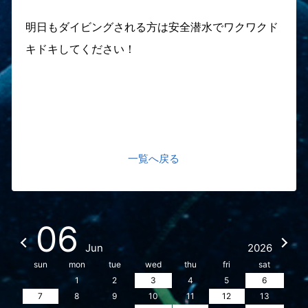
明日もダイビングされる方は安全潜水でワクワクド
キドキしてください！
一覧へ戻る
06
Jun
2026
sun
mon
tue
wed
thu
fri
sat
1
2
3
4
5
6
7
8
9
10
11
12
13