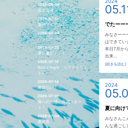
2024
2026-08-06
05.1
富士五湖
2026-07-31
でたーー
夏のアイテム！
2026-07-24
みなさーー
ハッピーバースデー
はできてい
2026-07-22
本日7月か
暑い夏が！！！
出来...
2026-07-19
[続きを読む]
React Right（リアクトライ
ト）
2026-07-14
2024
暑気払い！
05.
2026-07-07
海へのお誘い作成スター
ト！！
夏に向け
2026-07-04
みなさんこ
奥武島
んな過ごし