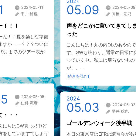
2024
1
05.09
2024-05-11
2024-05-09
平井 稔也
高橋 彩乃
ー！！！
声をどこかに置いてきてし
った
ーん！！夏を楽しむ準備
ますかーー？？？ついに
こんにちは！丸の内OLのあやので
ら9月までのツアー表が
す。GWも終わり、通常の日常に
っていく中。私には戻らないもの
が、、...
[続きを読む]
05
2024-05-05
2024
05.03
仁科 憲彦
2024-05-03
平井 稔也
て・・・
ゴールデンウィーク後半戦
んにちはGW真っ只中ど
方をしていますでしょう
本日の東京店はEFRの講習会があ