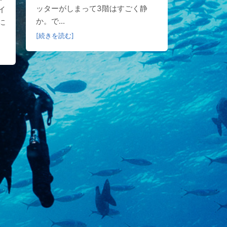
ッターがしまって3階はすごく静
イ
か。で...
に
[続きを読む]