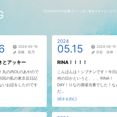
G
2024年05月の記事 2ページ目 | 東京でダイビン
2024
6
05.15
2024-05-16
2024-05-15
高橋 彩乃
渋谷 浩伸
きとアッキー
RINA！！！！
！丸の内OLのあやので
こんばんは！シブチンです！今日
｀)前回の私の東京店日記
何の日かというと、、、RINA！
ないお話をしたのです
DAY！りなの酒場当番でした！な
だ...
[続きを読む]