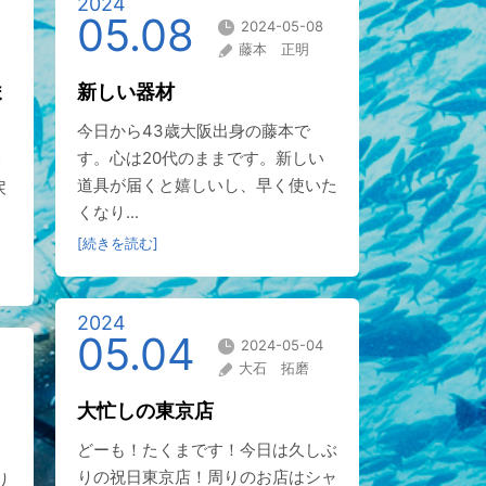
2024
05.08
2024-05-08
藤本 正明
ま
新しい器材
今日から43歳大阪出身の藤本で
す。心は20代のままです。新しい
道具が届くと嬉しいし、早く使いた
戻
くなり...
[続きを読む]
2024
05.04
2024-05-04
大石 拓磨
大忙しの東京店
どーも！たくまです！今日は久しぶ
りの祝日東京店！周りのお店はシャ
り