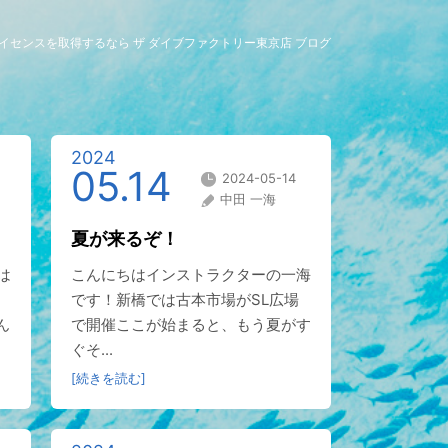
グライセンスを取得するなら ザ ダイブファクトリー東京店 ブログ
2024
05.14
2024-05-14
中田 一海
夏が来るぞ！
は
こんにちはインストラクターの一海
です！新橋では古本市場がSL広場
ん
で開催ここが始まると、もう夏がす
ぐそ...
[続きを読む]