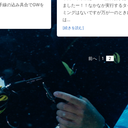
手線の込み具合でGWを
ましたー！！なかなか実行するタ
ミングはないですが万が一のとき
は...
[続きを読む]
前へ
1
2