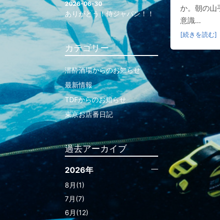
2026-06-30
か。朝の山
ありがとう！侍ジャパン！！
意識...
[続きを読む]
カテゴリー
潜酔酒場からのお知らせ
最新情報
TDFからのお知らせ
東京お店番日記
過去アーカイブ
2026年
8月(1)
7月(7)
6月(12)