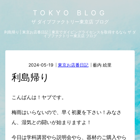
TOKYO BLOG
ザ ダイブファクトリー東京店 ブログ
利島帰り | 東京お店番日記 | 東京でダイビングライセンスを取得するなら ザ ダ
イブファクトリー東京店 ブログ
2024-05-19
東京お店番日記
薮内 絵里
利島帰り
こんばんは！ヤブです。
梅雨はいらないので、早く初夏を下さい！みなさ
ん、湿気との闘いが始まりますよ！
今日は学科講習やら説明会やら、器材のご購入やら