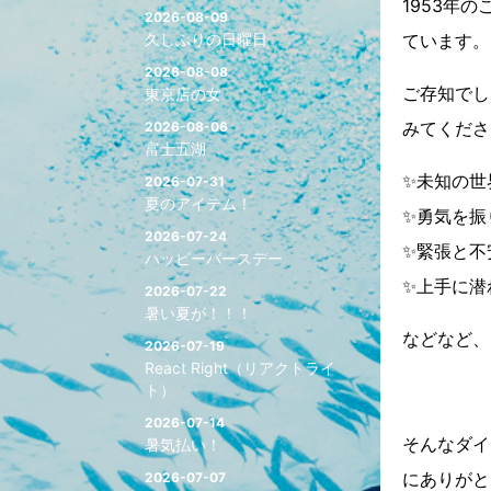
1953年
2026-08-09
久しぶりの日曜日
ています。
2026-08-08
ご存知でし
東京店の女
みてくださ
2026-08-06
富士五湖
✨未知の世
2026-07-31
夏のアイテム！
✨勇気を振
2026-07-24
✨緊張と不
ハッピーバースデー
✨上手に潜
2026-07-22
暑い夏が！！！
などなど、
2026-07-19
React Right（リアクトライ
ト）
2026-07-14
そんなダイ
暑気払い！
にありがと
2026-07-07