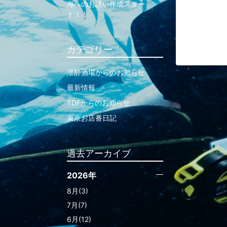
海へのお誘い作成スター
ト！！
カテゴリー
潜酔酒場からのお知らせ
最新情報
TDFからのお知らせ
東京お店番日記
過去アーカイブ
2026年
8月(3)
7月(7)
6月(12)