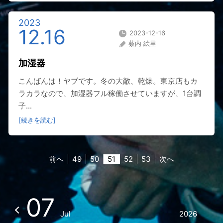
2023
12.16
2023-12-16
薮内 絵里
加湿器
こんばんは！ヤブです。冬の大敵、乾燥。東京店もカ
ラカラなので、加湿器フル稼働させていますが、1台調
子...
[続きを読む]
前へ
49
50
51
52
53
次へ
07
Jul
2026