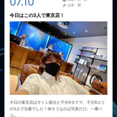
07.10
山本 悟
今日はこの3人で東京店！
今日の東京店はサトシ親分と子分Aタクマ、子分Bエリ
の3人で当番でした！偉そうなのは写真だけ。一番ペ
コ...