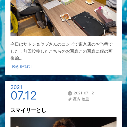
今日はサトシ＆ヤブさんのコンビで東京店のお当番で
した！前回投稿したこちらのお写真この写真に僕の画
像編...
[続きを読む]
2021
07.12
2021-07-12
薮内 絵里
スマイリーとし