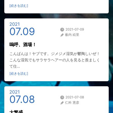
[続きを読む]
2021
07.09
2021-07-09
薮内 絵里
嗚呼、酒場！
こんばんは！ヤブです。ジメジメ湿気が鬱陶しいぜ！
こんな湿気でもサラサラヘアーの人を見ると羨ましく
て仕...
[続きを読む]
2021
07.08
2021-07-08
仁科 憲彦
大繁盛