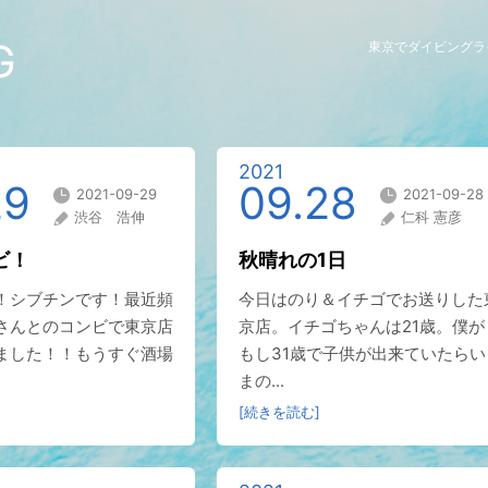
G
東京でダイビングラ
2021
29
09.28
2021-09-29
2021-09-28
渋谷 浩伸
仁科 憲彦
ビ！
秋晴れの1日
！シブチンです！最近頻
今日はのり＆イチゴでお送りした
さんとのコンビで東京店
京店。イチゴちゃんは21歳。僕が
ました！！もうすぐ酒場
もし31歳で子供が出来ていたらい
まの...
[続きを読む]