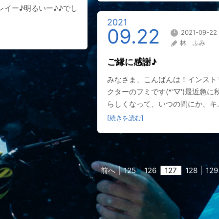
レイー♪明るいー♪♪でし
2021
09.22
2021-09-22
林 ふみ
ご縁に感謝♪
みなさま、こんばんは！インスト
クターのフミです(*'▽')最近急に
らしくなって、いつの間にか、キ..
[続きを読む]
前へ
125
126
127
128
129