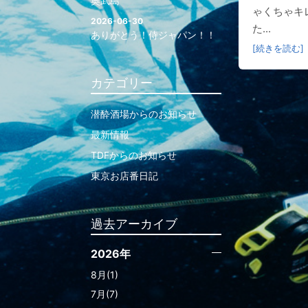
奥武島
ゃくちゃキ
2026-06-30
た...
ありがとう！侍ジャパン！！
[続きを読む]
カテゴリー
潜酔酒場からのお知らせ
最新情報
TDFからのお知らせ
東京お店番日記
過去アーカイブ
2026年
8月(1)
7月(7)