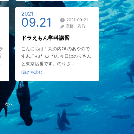
2021
09.21
2021-09-21
高橋 彩乃
ドラえもん学科講習
ラ
こんにちは！丸の内OLのあやので
秋
す♪.｡ﾟ+.(*･ω･*)ﾉ｡今日はのりさん
.
と東京店番です。のりさ...
[続きを読む]
次へ