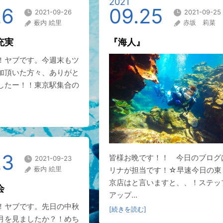
2021
26
09.25
2021-09-26
2021-09-25
薮内 絵里
赤坂 莉菜
充実
『海人』
！ヤブです。今週末もツ
加頂いた方々、ありがと
したー！！東京駅集合の
23
皆様お晩です！！ 今日のブログ
2021-09-23
薮内 絵里
リナが担当です！☆早速今日の東
京店はと言いますと、、！ステッ
会
アップ...
！ヤブです。先日の中秋
[続きを読む]
月を見ましたか？！めち