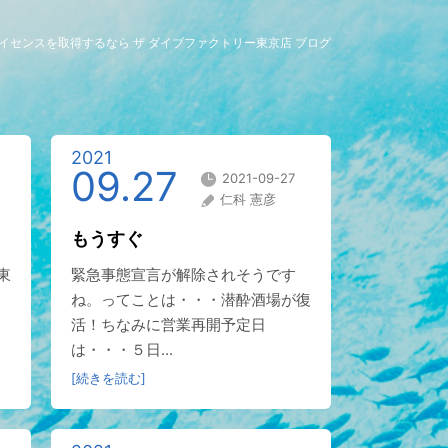
イセンスを取得するなら ザ ダイブファクトリー東京店 ブログ
2021
09.27
2021-09-27
仁科 憲彦
もうすぐ
東
緊急事態宣言が解除されそうです
ね。ってことは・・・潜酔酒場が復
活！ちなみに営業再開予定日
は・・・５日...
[続きを読む]