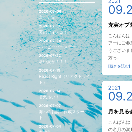
2021
09.
2026-08-06
富士五湖
充実オブ
2026-07-31
夏のアイテム！
こんばんは
2026-07-24
アーにご参
ハッピーバースデー
うございま
2026-07-22
方っ...
暑い夏が！！！
[続きを読む]
2026-07-19
React Right（リアクトライ
ト）
2021
2026-07-14
09.
暑気払い！
2026-07-07
月を見る
海へのお誘い作成スター
ト！！
こんばんは
2026-07-04
の名月の満