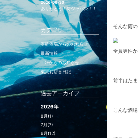
2026-06-30
ありがとう！侍ジャパン！！
そんな雨の
カテゴリー
潜酔酒場からのお知らせ
全員男性か
最新情報
TDFからのお知らせ
東京お店番日記
前半はたま
過去アーカイブ
2026年
こんな酒場
8月(1)
7月(7)
6月(12)