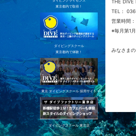
ダイビングライセンス
THE DIV
東京都内で取得！
TEL： 036
営業時間： 
※毎月第1
ダイビングスクール
みなさまの
東京都内で体験！
東京 ダイビングスクール 採用サイト
ダイビングスクール 東京店