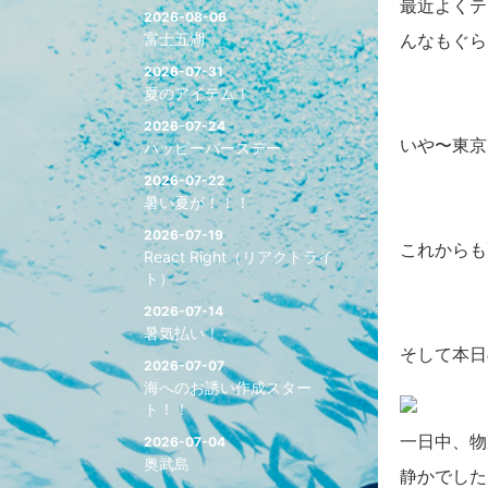
最近よくテ
2026-08-06
富士五湖
んなもぐら
2026-07-31
夏のアイテム！
2026-07-24
いや〜東京
ハッピーバースデー
2026-07-22
暑い夏が！！！
2026-07-19
これからも
React Right（リアクトライ
ト）
2026-07-14
暑気払い！
そして本日
2026-07-07
海へのお誘い作成スター
ト！！
一日中、物
2026-07-04
奥武島
静かでした