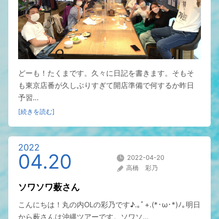
どーも！たくまです。久々に日記を書きます。そもそ
も東京店番が久しぶりすぎて開店準備で何するか昨日
予習...
[続きを読む]
2022
04.20
2022-04-20
高橋 彩乃
ソワソワ薮さん
こんにちは！丸の内OLの彩乃です♪.｡ﾟ+.(*･ω･*)ﾉ｡明日
から薮さんは沖縄ツアーです。ソワソ...