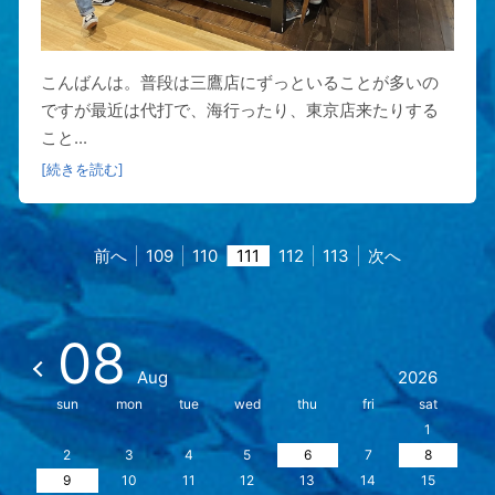
こんばんは。普段は三鷹店にずっといることが多いの
ですが最近は代打で、海行ったり、東京店来たりする
こと...
[続きを読む]
前へ
109
110
111
112
113
次へ
08
Aug
2026
sun
mon
tue
wed
thu
fri
sat
1
2
3
4
5
6
7
8
9
10
11
12
13
14
15