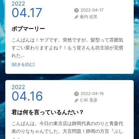
2022
04.17
2022-04-17
薮内 絵里
ボブマーリー
こんばんは！ヤブです。突然ですが、髪型って雰囲気
すごい変わりますよね？！もう皆さんも坊主頭が見慣
れた...
[続きを読む]
2022
04.16
2022-04-16
仁科 憲彦
君は何を言っているんだい？
こんばんは。今日の東京店は静岡代表ののりと青森代
表のりなちゃんでした。方言問題！静岡の方言『ぶし
ょっ...