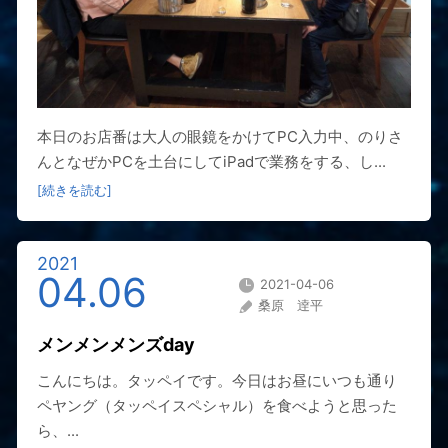
本日のお店番は大人の眼鏡をかけてPC入力中、のりさ
んとなぜかPCを土台にしてiPadで業務をする、し...
[続きを読む]
2021
04.06
2021-04-06
桑原 逹平
メンメンメンズday
こんにちは。タッペイです。今日はお昼にいつも通り
ペヤング（タッペイスペシャル）を食べようと思った
ら、...