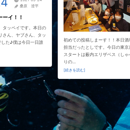
24
桑原 逹平
ーーイ！！
。タッペイです。本日の
リさん、ヤブさん、タッ
初めての投稿しまーす！！本日酒
でした♪僕は今日一日誰
担当だったとしです。今日の東京
スタートは薮内エリザベス（しゃ
りの...
[続きを読む]