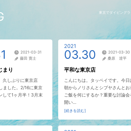
G
東京でダイビングラ
2021
31
03.30
2021-03-31
2021-03-30
藤田 寛士
桑原 逹平
じまり
平和な東京店
。久しぶりに東京店
こんにちは。タッペイです。今日
場しました。2/16に東京
朝からノリさんとシブヤさんとお
ンして1ヶ月半！3月末
ご飯を何にするか？重要な討論会
開い...
[続きを読む]