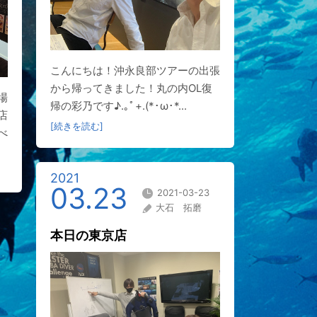
こんにちは！沖永良部ツアーの出張
から帰ってきました！丸の内OL復
場
帰の彩乃です♪.｡ﾟ+.(*･ω･*...
店
[続きを読む]
べ
2021
03.23
2021-03-23
大石 拓磨
本日の東京店