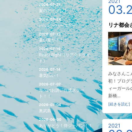
2021
2026-07-31
03.
夏のアイテム！
2026-07-24
リナ都会
ハッピーバースデー
2026-07-22
暑い夏が！！！
2026-07-19
React Right（リアクトライ
ト）
2026-07-14
みなさんこ
暑気払い！
初！ブログ
2026-07-07
ィーガール
海へのお誘い作成スター
新橋...
ト！！
[続きを読む]
2026-07-04
奥武島
2026-06-30
2021
ありがとう！侍ジャパン！！