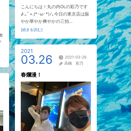
こんにちは！丸の内OLの彩乃です
♪.｡ﾟ+.(*･ω･*)ﾉ｡今日の東京店は賑
やか華やか爽やかの三拍...
[続きを読む]
本
ブ
2021
03.26
2021-03-26
高橋 彩乃
春爛漫！