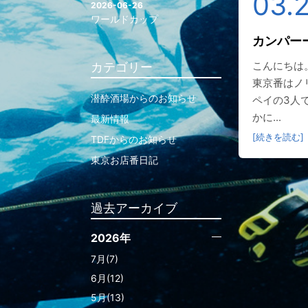
03.
2026-06-26
ワールドカップ
カンパー
こんにちは
カテゴリー
東京番はノ
潜酔酒場からのお知らせ
ペイの3人
かに...
最新情報
[続きを読む]
TDFからのお知らせ
東京お店番日記
過去アーカイブ
2026年
7月(7)
6月(12)
5月(13)