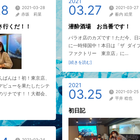
2021
28
03.27
2021-03-28
2021-03-27
赤坂 莉菜
薮内 絵里
さ行くだ！！
潜酔酒場 お当番です！
パラオ店のカズです！ただ今、日
に一時帰国中！本日は「ザ ダイ
ファクトリー 東京店」に...
[続きを読む]
んばんは！初！東京店、
2021
デビューを果たしたシテ
03.25
2021-03-25
のリナです！！大都会、
平井 稔也
初日記
2021-03-24