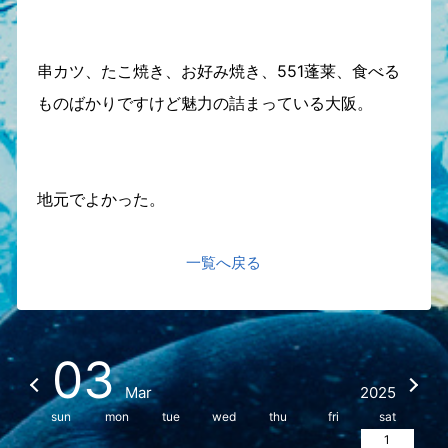
串カツ、たこ焼き、お好み焼き、551蓬莱、食べる
ものばかりですけど魅力の詰まっている大阪。
地元でよかった。
一覧へ戻る
03
Mar
2025
sun
mon
tue
wed
thu
fri
sat
1