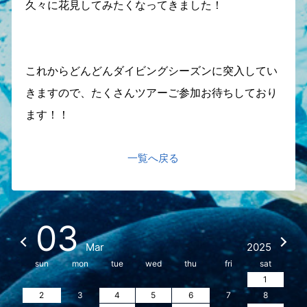
久々に花見してみたくなってきました！
これからどんどんダイビングシーズンに突入してい
きますので、たくさんツアーご参加お待ちしており
ます！！
一覧へ戻る
03
Mar
2025
sun
mon
tue
wed
thu
fri
sat
1
2
3
4
5
6
7
8