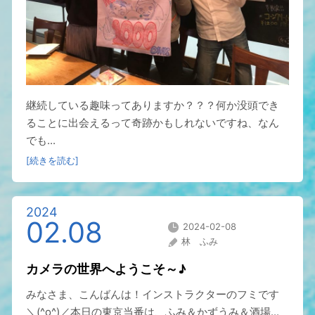
継続している趣味ってありますか？？？何か没頭でき
ることに出会えるって奇跡かもしれないですね、なん
でも...
[続きを読む]
2024
02.08
2024-02-08
林 ふみ
カメラの世界へようこそ～♪
みなさま、こんばんは！インストラクターのフミです
＼(^o^)／本日の東京当番は、ふみ＆かずうみ＆酒場...