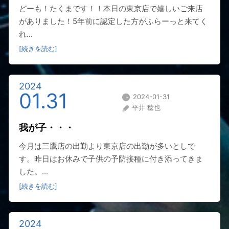
どーも！たくまです！！本日の東京店で嬉しいご来店
がありました！5年前に認定した方がふらーっと来てく
れ...
[続きを読む]
2024
01.31
2024-01-31
平井 稔也
我が子・・・
今月は三鷹店の出勤より東京店の出勤が多いとしで
す。昨日はお休みで子供の予防接種に付き添ってきま
した。...
[続きを読む]
2024