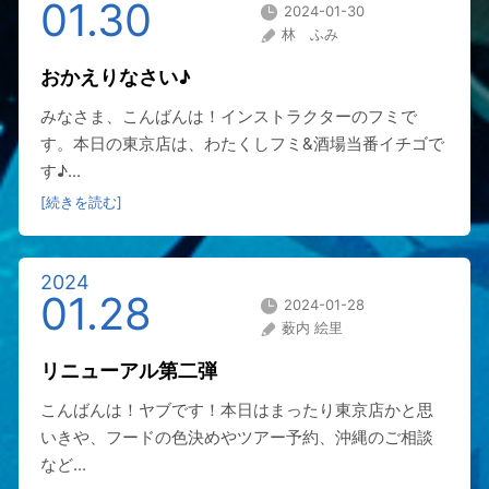
01.30
2024-01-30
林 ふみ
おかえりなさい♪
みなさま、こんばんは！インストラクターのフミで
す。本日の東京店は、わたくしフミ&酒場当番イチゴで
す♪...
[続きを読む]
2024
01.28
2024-01-28
薮内 絵里
リニューアル第二弾
こんばんは！ヤブです！本日はまったり東京店かと思
いきや、フードの色決めやツアー予約、沖縄のご相談
など...