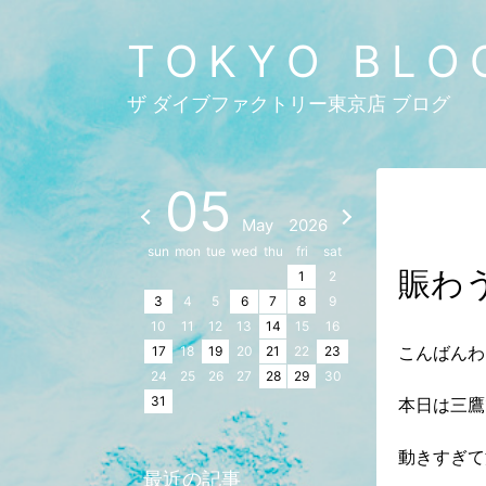
TOKYO BLO
ザ ダイブファクトリー東京店 ブログ
05
May
2026
sun
mon
tue
wed
thu
fri
sat
賑わ
1
2
3
4
5
6
7
8
9
10
11
12
13
14
15
16
こんばんわ
17
18
19
20
21
22
23
24
25
26
27
28
29
30
31
本日は三鷹
動きすぎて
最近の記事