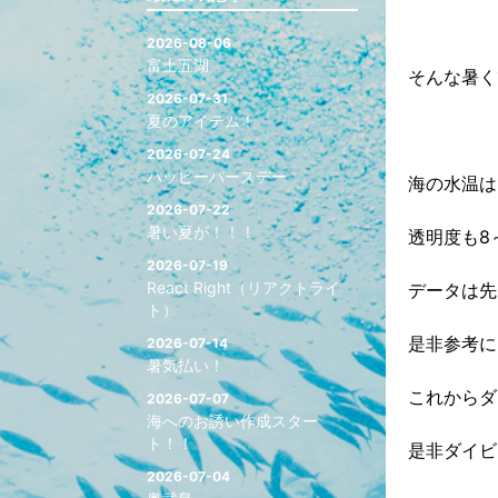
2026-08-06
富士五湖
そんな暑く
2026-07-31
夏のアイテム！
2026-07-24
ハッピーバースデー
海の水温は
2026-07-22
暑い夏が！！！
透明度も8
2026-07-19
React Right（リアクトライ
データは先
ト）
是非参考に
2026-07-14
暑気払い！
これからダ
2026-07-07
海へのお誘い作成スター
ト！！
是非ダイビ
2026-07-04