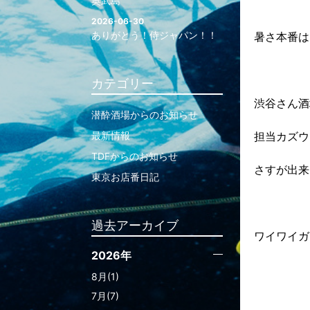
奥武島
2026-06-30
ありがとう！侍ジャパン！！
暑さ本番は
カテゴリー
渋谷さん酒
潜酔酒場からのお知らせ
最新情報
担当カズウ
TDFからのお知らせ
さすが出来
東京お店番日記
過去アーカイブ
ワイワイガ
2026年
8月(1)
7月(7)