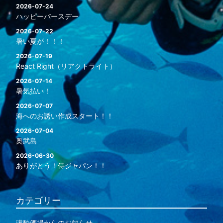
2026-07-24
ハッピーバースデー
2026-07-22
暑い夏が！！！
2026-07-19
React Right（リアクトライト）
2026-07-14
暑気払い！
2026-07-07
海へのお誘い作成スタート！！
2026-07-04
奥武島
2026-06-30
ありがとう！侍ジャパン！！
カテゴリー
潜酔酒場からのお知らせ