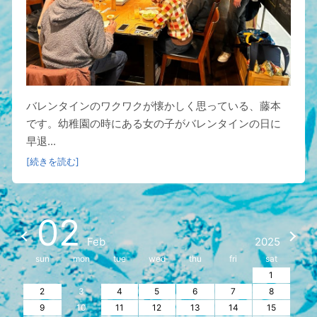
バレンタインのワクワクが懐かしく思っている、藤本
です。幼稚園の時にある女の子がバレンタインの日に
早退...
[続きを読む]
02
Feb
2025
sun
mon
tue
wed
thu
fri
sat
1
2
3
4
5
6
7
8
9
10
11
12
13
14
15