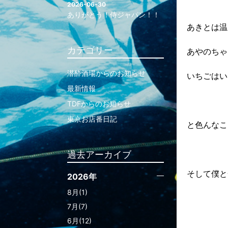
2026-06-30
ありがとう！侍ジャパン！！
あきとは温
カテゴリー
あやのちゃ
潜酔酒場からのお知らせ
いちごはい
最新情報
TDFからのお知らせ
東京お店番日記
と色んなこ
過去アーカイブ
そして僕と
2026年
8月(1)
7月(7)
6月(12)