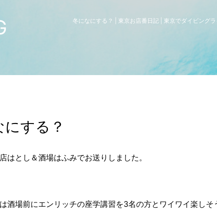
G
冬になにする？ | 東京お店番日記 | 東京でダイビン
なにする？
店はとし＆酒場はふみでお送りしました。
は酒場前にエンリッチの座学講習を3名の方とワイワイ楽しそ