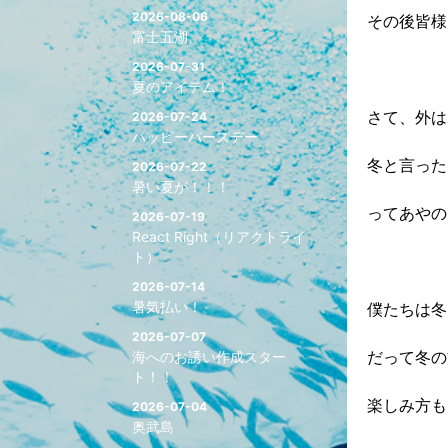
2026-08-06
その後皆様
富士五湖
2026-07-31
夏のアイテム！
さて、外は
2026-07-24
ハッピーバースデー
冬と言った
2026-07-22
暑い夏が！！！
ってあやの
2026-07-19
React Right（リアクトライ
ト）
2026-07-14
暑気払い！
僕たちは冬
2026-07-07
だって冬の
海へのお誘い作成スター
ト！！
楽しみ方も
2026-07-04
奥武島