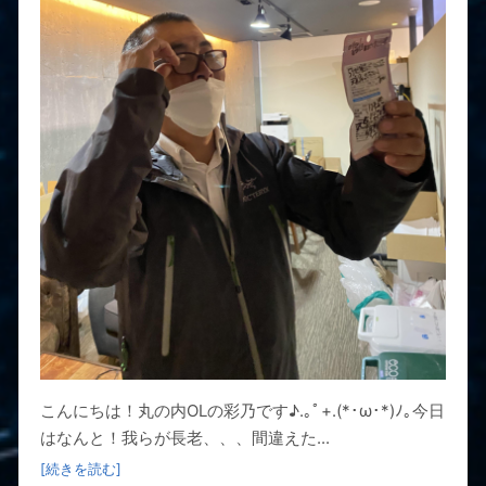
こんにちは！丸の内OLの彩乃です♪.｡ﾟ+.(*･ω･*)ﾉ｡今日
はなんと！我らが長老、、、間違えた...
[続きを読む]