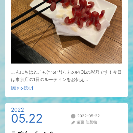
こんにちは♪.｡ﾟ+.(*･ω･*)ﾉ｡丸の内OLの彩乃です！今日
は東京店の1日のルーティンをお伝え...
[続きを読む]
2022
05.22
2022-05-22
遠藤 佳菜穂