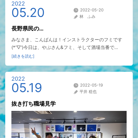
2022
05.20
2022-05-20
林 ふみ
長野県民の…
みなさま、こんばんは！インストラクターのフミです
(*'▽')今日は、やぶさん&フミ、そして酒場当番で...
[続きを読む]
2022
05.19
2022-05-19
平井 稔也
抜き打ち職場見学