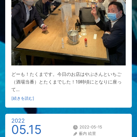
どーも！たくまです。今日のお店はやぶさんといちご
（酒場当番）とたくまでした！19時頃にとなりに座っ
て...
[続きを読む]
2022
05.15
2022-05-15
薮内 絵里