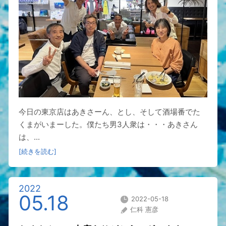
今日の東京店はあきさーん、とし、そして酒場番でた
くまがいまーした。僕たち男3人衆は・・・あきさん
は、...
[続きを読む]
2022
05.18
2022-05-18
仁科 憲彦