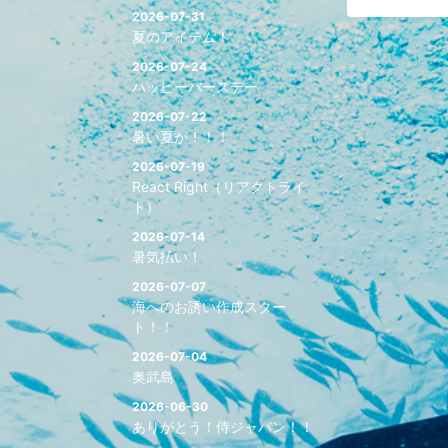
2026-07-31
夏のアイテム！
2026-07-24
ハッピーバースデー
2026-07-22
暑い夏が！！！
2026-07-19
React Right（リアクトライ
ト）
2026-07-14
暑気払い！
2026-07-07
海へのお誘い作成スター
ト！！
2026-07-04
奥武島
2026-06-30
ありがとう！侍ジャパン！！